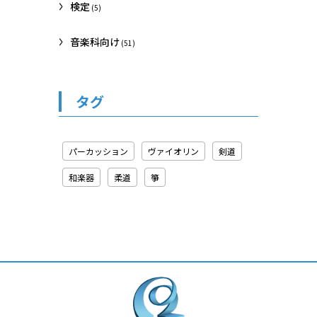
検定
(5)
音楽科向け
(51)
タグ
パーカッション
ヴァイオリン
剣道
和楽器
柔道
箏